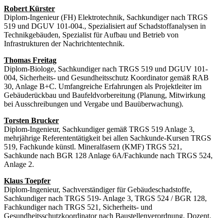
Robert Kürster
Diplom-Ingenieur (FH) Elektrotechnik, Sachkundiger nach TRGS
519 und DGUV 101-004., Spezialisiert auf Schadstoffanalysen in
Technikgebäuden, Spezialist für Aufbau und Betrieb von
Infrastrukturen der Nachrichtentechnik.
Thomas Freitag
Diplom-Biologe, Sachkundiger nach TRGS 519 und DGUV 101-
004, Sicherheits- und Gesundheitsschutz Koordinator gemäß RAB
30, Anlage B+C. Umfangreiche Erfahrungen als Projektleiter im
Gebäuderückbau und Baufeldvorbereitung (Planung, Mitwirkung
bei Ausschreibungen und Vergabe und Bauüberwachung).
Torsten Brucker
Diplom-Ingenieur, Sachkundiger gemäß TRGS 519 Anlage 3,
mehrjährige Referententätigkeit bei allen Sachkunde-Kursen TRGS
519, Fachkunde künstl. Mineralfasern (KMF) TRGS 521,
Sachkunde nach BGR 128 Anlage 6A/Fachkunde nach TRGS 524,
Anlage 2.
Klaus Toepfer
Diplom-Ingenieur, Sachverständiger für Gebäudeschadstoffe,
Sachkundiger nach TRGS 519- Anlage 3, TRGS 524 / BGR 128,
Fachkundiger nach TRGS 521, Sicherheits- und
Gesundheitsschutzkoordinator nach Baustellenverordnung, Dozent.